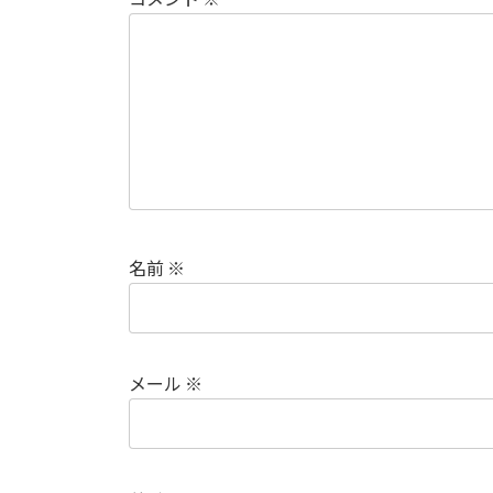
名前
※
メール
※