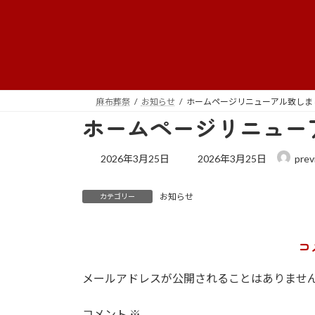
コ
ナ
ン
ビ
テ
ゲ
ン
ー
ツ
シ
へ
ョ
麻布葬祭
お知らせ
ホームページリニューアル致しま
ス
ン
ホームページリニュー
キ
に
ッ
移
最
2026年3月25日
2026年3月25日
prev
プ
動
終
更
お知らせ
新
カテゴリー
日
時
:
コ
メールアドレスが公開されることはありませ
コメント
※