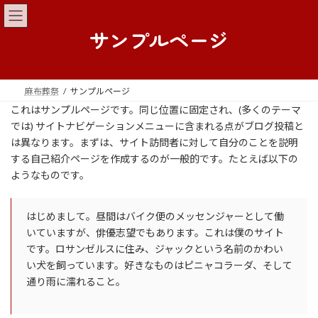
コ
ナ
ン
ビ
サンプルページ
テ
ゲ
ン
ー
ツ
シ
へ
ョ
ス
ン
麻布葬祭
サンプルページ
キ
に
これはサンプルページです。同じ位置に固定され、(多くのテーマ
ッ
移
では) サイトナビゲーションメニューに含まれる点がブログ投稿と
プ
動
は異なります。まずは、サイト訪問者に対して自分のことを説明
する自己紹介ページを作成するのが一般的です。たとえば以下の
ようなものです。
はじめまして。昼間はバイク便のメッセンジャーとして働
いていますが、俳優志望でもあります。これは僕のサイト
です。ロサンゼルスに住み、ジャックという名前のかわい
い犬を飼っています。好きなものはピニャコラーダ、そして
通り雨に濡れること。